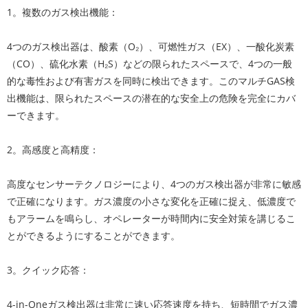
1。複数のガス検出機能：
4つのガス検出器は、酸素（O₂）、可燃性ガス（EX）、一酸化炭素
（CO）、硫化水素（H₂S）などの限られたスペースで、4つの一般
的な毒性および有害ガスを同時に検出できます。このマルチGAS検
出機能は、限られたスペースの潜在的な安全上の危険を完全にカバ
ーできます。
2。高感度と高精度：
高度なセンサーテクノロジーにより、4つのガス検出器が非常に敏感
で正確になります。ガス濃度の小さな変化を正確に捉え、低濃度で
もアラームを鳴らし、オペレーターが時間内に安全対策を講じるこ
とができるようにすることができます。
3。クイック応答：
4-in-Oneガス検出器は非常に速い応答速度を持ち、短時間でガス濃