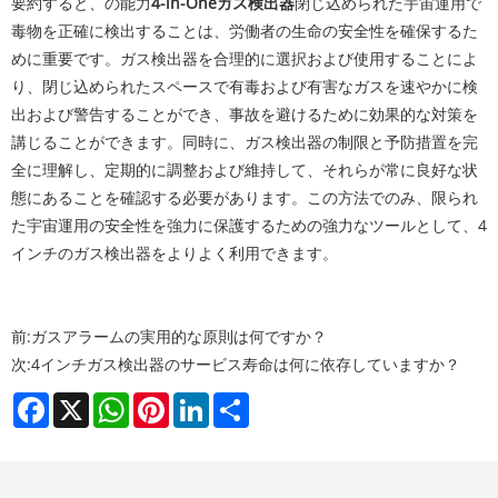
要約すると、の能力
4-in-Oneガス検出器
閉じ込められた宇宙運用で
毒物を正確に検出することは、労働者の生命の安全性を確保するた
めに重要です。ガス検出器を合理的に選択および使用することによ
り、閉じ込められたスペースで有毒および有害なガスを速やかに検
出および警告することができ、事故を避けるために効果的な対策を
講じることができます。同時に、ガス検出器の制限と予防措置を完
全に理解し、定期的に調整および維持して、それらが常に良好な状
態にあることを確認する必要があります。この方法でのみ、限られ
た宇宙運用の安全性を強力に保護するための強力なツールとして、4
インチのガス検出器をよりよく利用できます。
前:
ガスアラームの実用的な原則は何ですか？
次:
4インチガス検出器のサービス寿命は何に依存していますか？
Facebook
X
WhatsApp
Pinterest
LinkedIn
Share